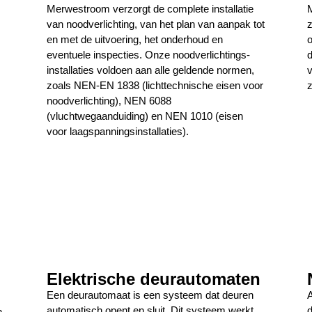
Merwestroom verzorgt de complete installatie
M
van noodverlichting, van het plan van aanpak tot
z
en met de uitvoering, het onderhoud en
o
eventuele inspecties. Onze noodverlichtings-
d
installaties voldoen aan alle geldende normen,
v
zoals NEN-EN 1838 (lichttechnische eisen voor
z
noodverlichting), NEN 6088
(vluchtwegaanduiding) en NEN 1010 (eisen
voor laagspanningsinstallaties).
Elektrische deurautomaten
Een deurautomaat is een systeem dat deuren
A
automatisch opent en sluit. Dit systeem werkt
d
n