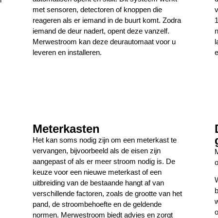
met sensoren, detectoren of knoppen die
v
reageren als er iemand in de buurt komt. Zodra
1
iemand de deur nadert, opent deze vanzelf.
n
Merwestroom kan deze deurautomaat voor u
l
leveren en installeren.
e
Meterkasten
Het kan soms nodig zijn om een meterkast te
vervangen, bijvoorbeeld als de eisen zijn
M
aangepast of als er meer stroom nodig is. De
o
keuze voor een nieuwe meterkast of een
W
uitbreiding van de bestaande hangt af van
b
verschillende factoren, zoals de grootte van het
w
pand, de stroombehoefte en de geldende
o
normen. Merwestroom biedt advies en zorgt