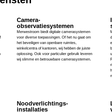
Camera-
observatiesystemen
Merwestroom biedt digitale camerasystemen
M
f
voor diverse toepassingen. Of het nu gaat om
d
het beveiligen van openbare ruimtes,
e
winkelcentra of kantoren, wij hebben de juiste
b
n
oplossing. Ook voor particulier gebruik leveren
u
wij slimme en betrouwbare camerasystemen.
R
r
h
n
Noodverlichtings-
installaties