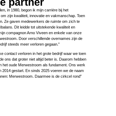
e partner
en, in 1980, begon ik mijn carrière bij het
om zijn kwaliteit, innovatie en vakmanschap. Toen
ren. Ze gaven medewerkers de ruimte om zich te
lans. Dit leidde tot uitstekende kwaliteit en
k mijn compagnon Arno Viveen en enkele van onze
rwestroom. Door verschillende overnames zijn de
drijf steeds meer verloren gegaan.”
e contact verloren in het grote bedrijf waar we toen
de ons dat groter niet altijd beter is. Daarom hebben
van het oude Merwestroom als fundament. Ons werk
 in 2014 gestart. En sinds 2025 voeren we de naam
gonnen: Merwestroom. Daarmee is de cirkcel rond”